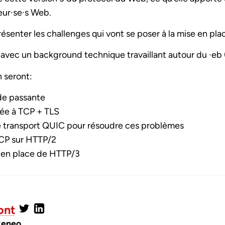
eur
·se·
s Web.
ésenter les challenges qui vont se poser à la mise en pl
e avec un background technique travaillant autour du ·eb
n seront:
nde passante
iée à TCP + TLS
de transport QUIC pour résoudre ces problèmes
TCP sur HTTP/2
e en place de HTTP/3
ont
keneo