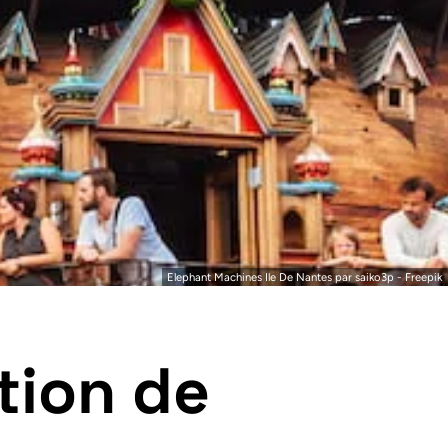
Elephant Machines Ile De Nantes par
saiko3p
-
Freepik
tion de