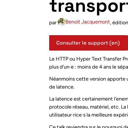
transport
Benoit Jacquemont
par
, éditio
Consulter le support (en)
Le HTTP ou Hyper Text Transfer Pr
plus d’un
·e
: moins de 4 ans le sép
Néanmoins cette version apporte u
de latence.
La latence est certainement l’enem
protocole réseau, matériel, etc. L
utilisateur
·rice·
s la meilleure expér
Ce talk reviendra sur le pourquoi d