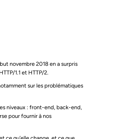
ébut novembre 2018 en a surpris
 HTTP/1.1 et HTTP/2.
 notamment sur les problématiques
es niveaux : front-end, back-end,
se pour fournir à nos
et ce qu’elle change, et ce que