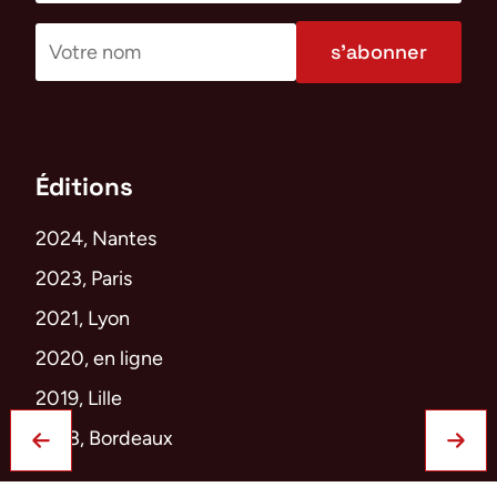
s’abonner
Éditions
2024, Nantes
2023, Paris
2021, Lyon
2020, en ligne
2019, Lille
2018, Bordeaux
Des humains peuvent (aussi) m
Conférence précédente
Confé