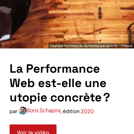
Elephant Machines Ile De Nantes par
saiko3p
-
Freepik
La Performance
Web est-elle une
utopie concrète ?
Boris Schapira
par
, édition
2020
Voir la vidéo